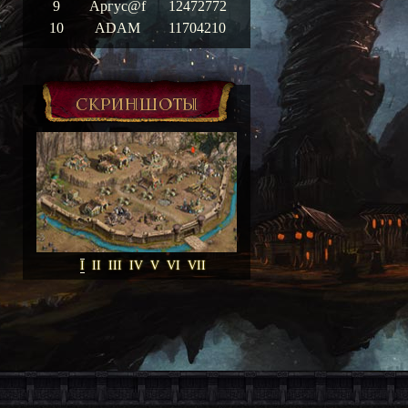
9
Аргус@f
12472772
10
ADAM
11704210
Скриншоты
I
II
III
IV
V
VI
VII