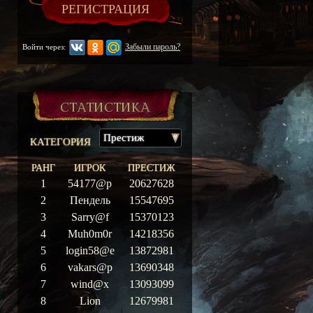
РЕГИСТРАЦИЯ
Забыли пароль?
Войти через:
Статистика
Престиж
КАТЕГОРИЯ
РАНГ
ИГРОК
ПРЕСТИЖ
1
54177@p
20627628
2
Пендель
15547695
3
Sarry@f
15370123
4
Muh0m0r
14218356
5
login58@e
13872981
6
vakars@p
13690348
7
wind@x
13093099
8
Lion
12679981